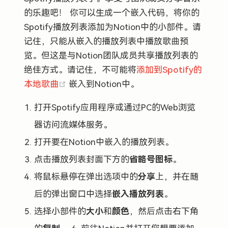
的乐趣吧！ 你可以生成一个嵌入代码，将你的
Spotify播放列表添加为Notion中的小部件。请
记住，只能从嵌入的播放列表中播放歌曲预
览。但这是与Notion团队成员共享播放列表的
绝佳方式。请记住，不可能将
添加到Spotify的
(opens new window)
本地歌曲
嵌入到Notion中。
打开Spotify应用程序或通过PC的Web浏览
器访问流媒体服务。
打开要在Notion中嵌入的播放列表。
点击播放列表封面下方的
省略号图标
。
将鼠标悬停在弹出选项中的
分享
上，并在随
后的弹出窗口中选择
嵌入播放列表
。
选择小部件的
大小
和
颜色
，然后点击右下角