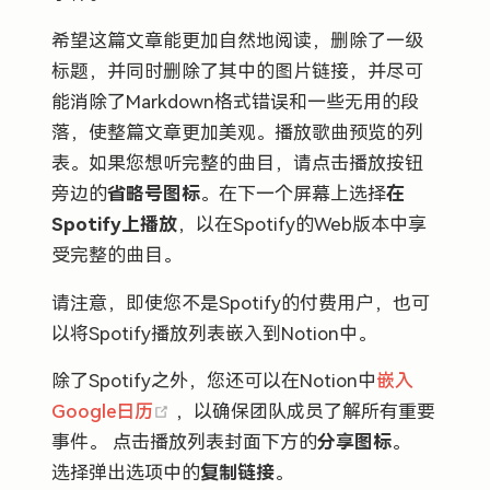
希望这篇文章能更加自然地阅读，删除了一级
标题，并同时删除了其中的图片链接，并尽可
能消除了Markdown格式错误和一些无用的段
落，使整篇文章更加美观。播放歌曲预览的列
表。如果您想听完整的曲目，请点击播放按钮
旁边的
省略号图标
。在下一个屏幕上选择
在
Spotify上播放
，以在Spotify的Web版本中享
受完整的曲目。
请注意，即使您不是Spotify的付费用户，也可
以将Spotify播放列表嵌入到Notion中。
除了Spotify之外，您还可以在Notion中
嵌入
(opens new window)
Google日历
，以确保团队成员了解所有重要
事件。 点击播放列表封面下方的
分享图标
。
选择弹出选项中的
复制链接
。